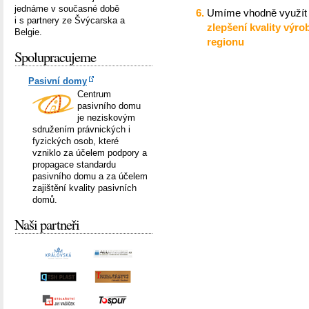
jednáme v současné době
Umíme vhodně využít 
i s partnery ze Švýcarska a
zlepšení kvality výr
Belgie.
regionu
Spolupracujeme
Pasivní domy
Centrum
pasivního domu
je neziskovým
sdružením právnických i
fyzických osob, které
vzniklo za účelem podpory a
propagace standardu
pasivního domu a za účelem
zajištění kvality pasivních
domů.
Naši partneři