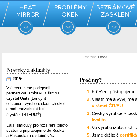
Jste zde:
Úvod
Novinky a aktuality
Proč my?
2015:
V červnu jsme podepsali
K řešení přistupujeme 
partnerskou smlouvu s firmou
Crystal Units (Londýn)
Vlastníme a vyvíjíme s
o licenční výrobě izolačních skel
v rámci ČR/EU
s naší meziskelní folií
Český výrobce > česk
®
(systém INTERM
).
kvalita
Další smlouvy pro rozšíření tohoto
Ve výrobě izolačních s
systému připravujeme do Ruska
Jsme držitelé
certifik
a Rakouska a o stejné věci