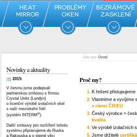
Jste zde:
Úvod
Novinky a aktuality
Proč my?
2015:
V červnu jsme podepsali
K řešení přistupujeme 
partnerskou smlouvu s firmou
Crystal Units (Londýn)
Vlastníme a vyvíjíme s
o licenční výrobě izolačních skel
v rámci ČR/EU
s naší meziskelní folií
Český výrobce > česk
®
(systém INTERM
).
kvalita
Další smlouvy pro rozšíření tohoto
Ve výrobě izolačních s
systému připravujeme do Ruska
Jsme držitelé
certifik
a Rakouska a o stejné věci