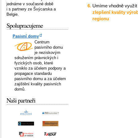
jednáme v současné době
Umíme vhodně využít 
i s partnery ze Švýcarska a
zlepšení kvality výr
Belgie.
regionu
Spolupracujeme
Pasivní domy
Centrum
pasivního domu
je neziskovým
sdružením právnických i
fyzických osob, které
vzniklo za účelem podpory a
propagace standardu
pasivního domu a za účelem
zajištění kvality pasivních
domů.
Naši partneři