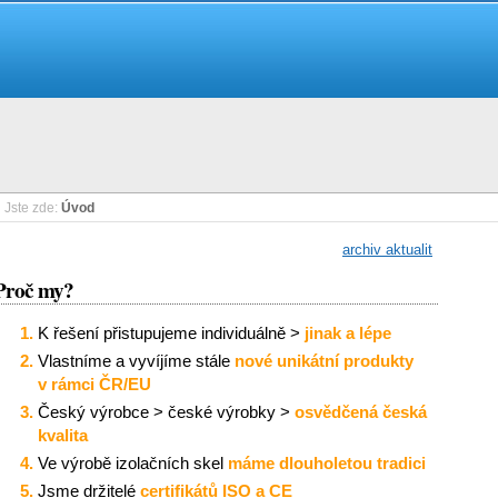
Jste zde:
Úvod
archiv aktualit
Proč my?
K řešení přistupujeme individuálně >
jinak a lépe
Vlastníme a vyvíjíme stále
nové unikátní produkty
v rámci ČR/EU
Český výrobce > české výrobky >
osvědčená česká
kvalita
Ve výrobě izolačních skel
máme dlouholetou tradici
Jsme držitelé
certifikátů ISO a CE