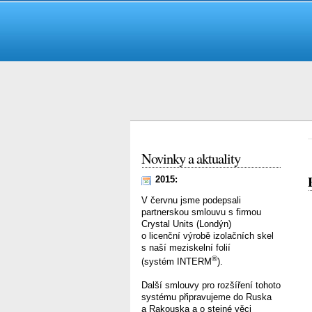
Novinky a aktuality
2015:
V červnu jsme podepsali
partnerskou smlouvu s firmou
Crystal Units (Londýn)
o licenční výrobě izolačních skel
s naší meziskelní folií
®
(systém INTERM
).
Další smlouvy pro rozšíření tohoto
systému připravujeme do Ruska
a Rakouska a o stejné věci