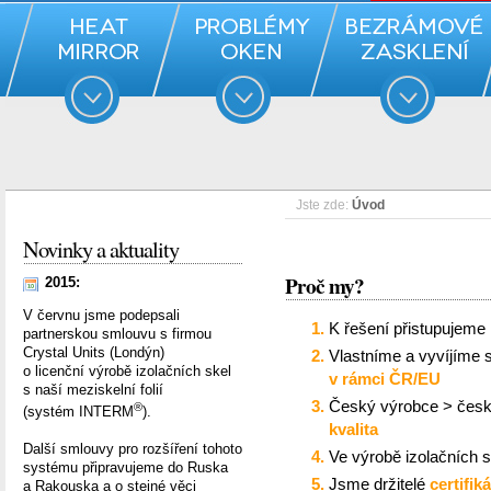
Jste zde:
Úvod
Novinky a aktuality
Proč my?
2015:
V červnu jsme podepsali
K řešení přistupujeme 
partnerskou smlouvu s firmou
Crystal Units (Londýn)
Vlastníme a vyvíjíme s
o licenční výrobě izolačních skel
v rámci ČR/EU
s naší meziskelní folií
Český výrobce > česk
®
(systém INTERM
).
kvalita
Další smlouvy pro rozšíření tohoto
Ve výrobě izolačních s
systému připravujeme do Ruska
Jsme držitelé
certifik
a Rakouska a o stejné věci