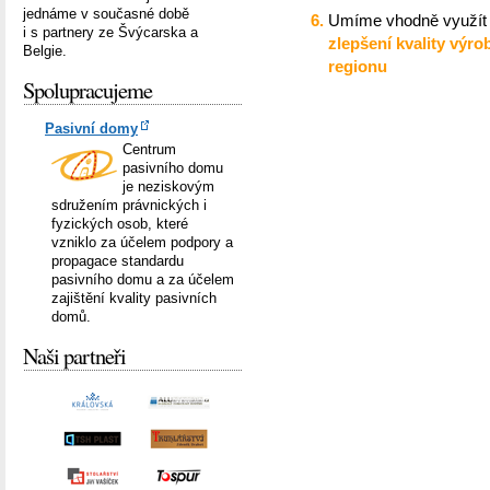
jednáme v současné době
Umíme vhodně využít 
i s partnery ze Švýcarska a
zlepšení kvality výr
Belgie.
regionu
Spolupracujeme
Pasivní domy
Centrum
pasivního domu
je neziskovým
sdružením právnických i
fyzických osob, které
vzniklo za účelem podpory a
propagace standardu
pasivního domu a za účelem
zajištění kvality pasivních
domů.
Naši partneři