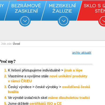
Jste zde:
Úvod
archiv aktualit
Proč my?
K řešení přistupujeme individuálně >
jinak a lépe
Vlastníme a vyvíjíme stále
nové unikátní produkty
v rámci ČR/EU
Český výrobce > české výrobky >
osvědčená česká
kvalita
Ve výrobě izolačních skel
máme dlouholetou tradici
Jsme držitelé
certifikátů ISO a CE