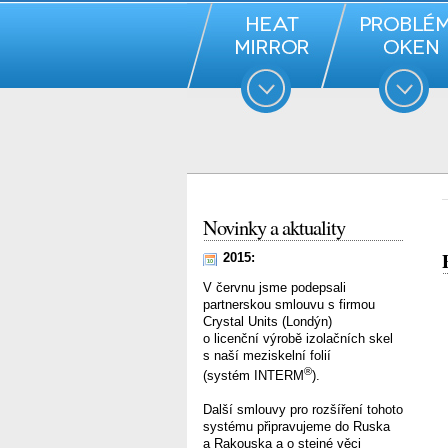
Novinky a aktuality
2015:
V červnu jsme podepsali
partnerskou smlouvu s firmou
Crystal Units (Londýn)
o licenční výrobě izolačních skel
s naší meziskelní folií
®
(systém INTERM
).
Další smlouvy pro rozšíření tohoto
systému připravujeme do Ruska
a Rakouska a o stejné věci