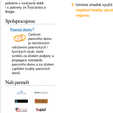
jednáme v současné době
Umíme vhodně využít 
i s partnery ze Švýcarska a
zlepšení kvality výr
Belgie.
regionu
Spolupracujeme
Pasivní domy
Centrum
pasivního domu
je neziskovým
sdružením právnických i
fyzických osob, které
vzniklo za účelem podpory a
propagace standardu
pasivního domu a za účelem
zajištění kvality pasivních
domů.
Naši partneři