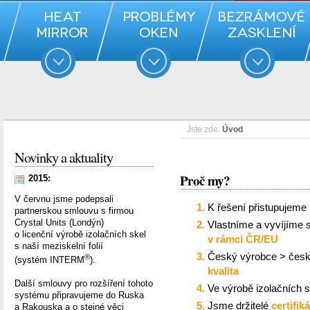
Jste zde:
Úvod
Novinky a aktuality
Proč my?
2015:
V červnu jsme podepsali
K řešení přistupujeme 
partnerskou smlouvu s firmou
Crystal Units (Londýn)
Vlastníme a vyvíjíme s
o licenční výrobě izolačních skel
v rámci ČR/EU
s naší meziskelní folií
Český výrobce > česk
®
(systém INTERM
).
kvalita
Další smlouvy pro rozšíření tohoto
Ve výrobě izolačních s
systému připravujeme do Ruska
Jsme držitelé
certifik
a Rakouska a o stejné věci