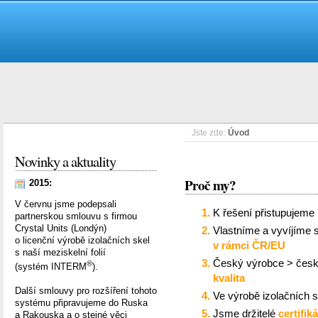
Jste zde:
Úvod
Novinky a aktuality
Proč my?
2015:
V červnu jsme podepsali
K řešení přistupujeme 
partnerskou smlouvu s firmou
Crystal Units (Londýn)
Vlastníme a vyvíjíme s
o licenční výrobě izolačních skel
v rámci ČR/EU
s naší meziskelní folií
Český výrobce > česk
®
(systém INTERM
).
kvalita
Další smlouvy pro rozšíření tohoto
Ve výrobě izolačních s
systému připravujeme do Ruska
Jsme držitelé
certifik
a Rakouska a o stejné věci