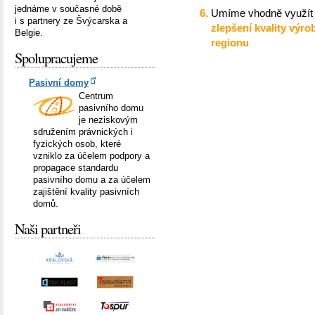
jednáme v současné době
Umíme vhodně využít 
i s partnery ze Švýcarska a
zlepšení kvality výr
Belgie.
regionu
Spolupracujeme
Pasivní domy
Centrum
pasivního domu
je neziskovým
sdružením právnických i
fyzických osob, které
vzniklo za účelem podpory a
propagace standardu
pasivního domu a za účelem
zajištění kvality pasivních
domů.
Naši partneři