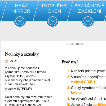
Jste zde:
Úvod
Novinky a aktuality
Proč my?
2015:
V červnu jsme podepsali
K řešení přistupujeme 
partnerskou smlouvu s firmou
Crystal Units (Londýn)
Vlastníme a vyvíjíme s
o licenční výrobě izolačních skel
v rámci ČR/EU
s naší meziskelní folií
Český výrobce > česk
®
(systém INTERM
).
kvalita
Další smlouvy pro rozšíření tohoto
Ve výrobě izolačních s
systému připravujeme do Ruska
Jsme držitelé
certifik
a Rakouska a o stejné věci