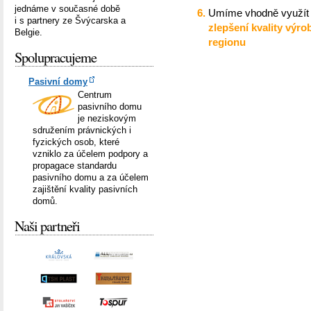
jednáme v současné době
Umíme vhodně využít 
i s partnery ze Švýcarska a
zlepšení kvality výr
Belgie.
regionu
Spolupracujeme
Pasivní domy
Centrum
pasivního domu
je neziskovým
sdružením právnických i
fyzických osob, které
vzniklo za účelem podpory a
propagace standardu
pasivního domu a za účelem
zajištění kvality pasivních
domů.
Naši partneři