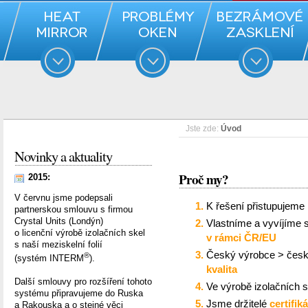
Jste zde:
Úvod
Novinky a aktuality
Proč my?
2015:
V červnu jsme podepsali
K řešení přistupujeme 
partnerskou smlouvu s firmou
Crystal Units (Londýn)
Vlastníme a vyvíjíme s
o licenční výrobě izolačních skel
v rámci ČR/EU
s naší meziskelní folií
Český výrobce > česk
®
(systém INTERM
).
kvalita
Další smlouvy pro rozšíření tohoto
Ve výrobě izolačních s
systému připravujeme do Ruska
Jsme držitelé
certifik
a Rakouska a o stejné věci