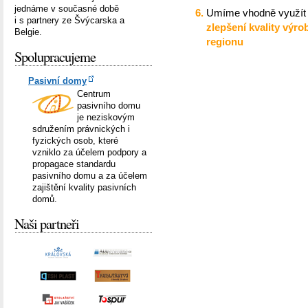
jednáme v současné době
Umíme vhodně využít 
i s partnery ze Švýcarska a
zlepšení kvality výr
Belgie.
regionu
Spolupracujeme
Pasivní domy
Centrum
pasivního domu
je neziskovým
sdružením právnických i
fyzických osob, které
vzniklo za účelem podpory a
propagace standardu
pasivního domu a za účelem
zajištění kvality pasivních
domů.
Naši partneři