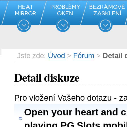
Jste zde:
Úvod
>
Fórum
>
Detail 
Detail diskuze
Pro vložení Vašeho dotazu - z
Open your heart and c
playing PG Slots mobi