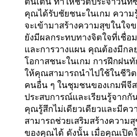
ตื่นเต้น ทำให้ชีวิตประจำวันที่ซ้
คุณได้รับชัยชนะในเกม ความร
จะเข้ามาสร้างความสุขในใจขอ
ยังมีผลกระทบทางจิตใจที่เชื
และการวางแผน คุณต้องมีกลยุท
โอกาสชนะในเกม การฝึกฝนทัก
ให้คุณสามารถนำไปใช้ในชีวิตป
คนอื่น ๆ ในชุมชนของเกมพีจีส
ประสบการณ์และเรียนรู้จากกันไ
คุณรู้สึกไม่เดียวเดียวและมีคว
สามารถช่วยเสริมสร้างความส
ของคุณได้ ดังนั้น เมื่อคุณเปิ