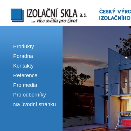
Izolační skla | výroba izolačních sklel
Produkty
Poradna
Kontakty
Reference
Pro media
Pro odborníky
Na úvodní stránku