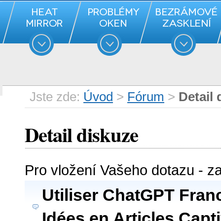
Jste zde:
Úvod
>
Fórum
>
Detail 
Detail diskuze
Pro vložení Vašeho dotazu - z
Utiliser ChatGPT Fran
Idées en Articles Capt