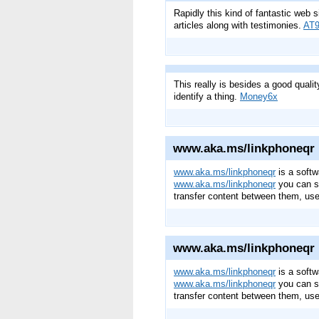
Rapidly this kind of fantastic web 
articles along with testimonies.
AT9
This really is besides a good quality
identify a thing.
Money6x
www.aka.ms/linkphoneqr
www.aka.ms/linkphoneqr
is a softw
www.aka.ms/linkphoneqr
you can sy
transfer content between them, use
www.aka.ms/linkphoneqr
www.aka.ms/linkphoneqr
is a softw
www.aka.ms/linkphoneqr
you can sy
transfer content between them, use