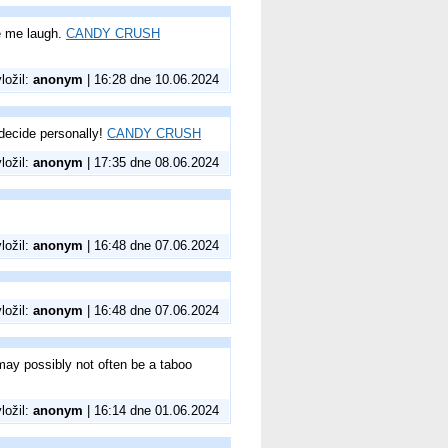
de me laugh.
CANDY CRUSH
vložil:
anonym
| 16:28 dne 10.06.2024
d decide personally!
CANDY CRUSH
vložil:
anonym
| 17:35 dne 08.06.2024
vložil:
anonym
| 16:48 dne 07.06.2024
vložil:
anonym
| 16:48 dne 07.06.2024
may possibly not often be a taboo
vložil:
anonym
| 16:14 dne 01.06.2024