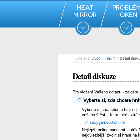
Jste zde:
Úvod
>
Fórum
>
Detail disk
Detail diskuze
Pro vložení Vašeho dotazu - založte
Vyberte si, zda chcete hrá
Vyberte si, zda chcete hrát nej
vašeho štěstí. Je to také extr
sexygame88.online
Nejlepší online baccarat je důle
nejdůležitější zvolit si hraní n