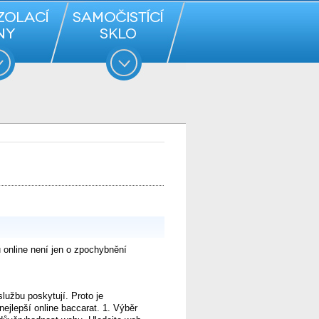
u online není jen o zpochybnění
službu poskytují. Proto je
 nejlepší online baccarat. 1. Výběr