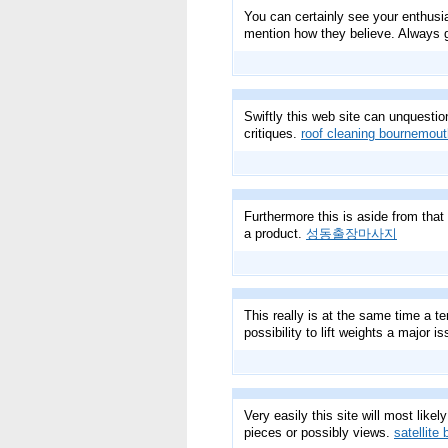
You can certainly see your enthusi
mention how they believe. Always g
Swiftly this web site can unquestio
critiques.
roof cleaning bournemout
Furthermore this is aside from that
a product.
성동출장마사지
This really is at the same time a te
possibility to lift weights a major i
Very easily this site will most like
pieces or possibly views.
satellite