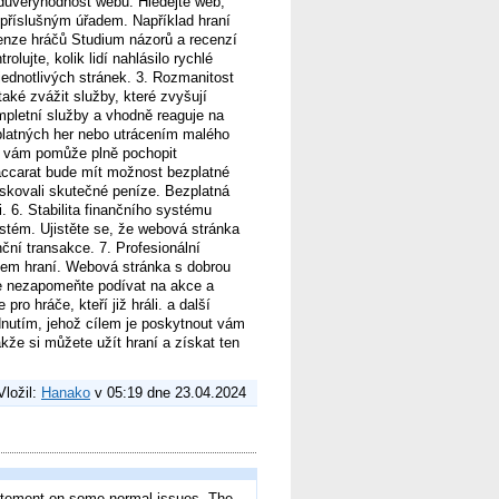
e důvěryhodnost webu. Hledejte web,
án příslušným úřadem. Například hraní
enze hráčů Studium názorů a recenzí
ujte, kolik lidí nahlásilo rychlé
dnotlivých stránek. 3. Rozmanitost
také zvážit služby, které zvyšují
mpletní služby a vhodně reaguje na
zplatných her nebo utrácením malého
my vám pomůže plně pochopit
accarat bude mít možnost bezplatné
riskovali skutečné peníze. Bezplatná
 6. Stabilita finančního systému
ystém. Ujistěte se, že webová stránka
ní transakce. 7. Profesionální
hem hraní. Webová stránka s dobrou
se nezapomeňte podívat na akce a
ro hráče, kteří již hráli. a další
odnutím, jehož cílem je poskytnout vám
kže si můžete užít hraní a získat ten
Vložil:
Hanako
v 05:19 dne 23.04.2024
 statement on some normal issues, The