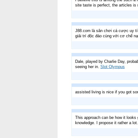
site taste is perfect, the articles i
J88.com là sân chơi cá cược uy tí
giải trí độc đáo cùng với cơ chế n
Dale, played by Charlie Day, probab
seeing her in.
Slot Olympus
assisted living is nice if you got
This approach can be how it looks 
knowledge. I propose it rather a lo