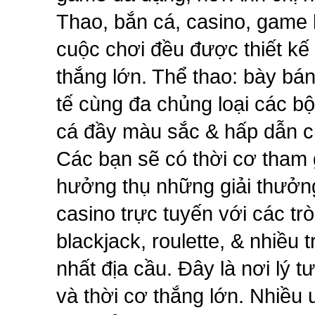
Thao, bắn cá, casino, game 
cuộc chơi đều được thiết kế
thắng lớn. Thể thao: bày bá
tế cùng đa chủng loại các bộ
cá đầy màu sắc & hấp dẫn cù
Các bạn sẽ có thời cơ tham 
hưởng thụ những giải thưởng
casino trực tuyến với các tr
blackjack, roulette, & nhiều
nhất địa cầu. Đây là nơi lý
và thời cơ thắng lớn. Nhiều