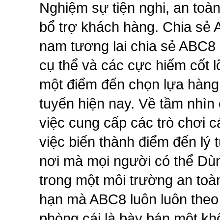
Nghiệm sự tiện nghi, an toàn
bổ trợ khách hàng. Chia sẻ 
nam tương lai chia sẻ ABC8
cụ thể và các cực hiếm cốt l
một điểm đến chọn lựa hàng 
tuyến hiện nay. Về tầm nhìn
việc cung cấp các trò chơi 
việc biến thành điểm đến lý t
nơi mà mọi người có thể Dùn
trong một môi trường an toà
hạn mà ABC8 luôn luôn the
phòng cái là bày bán một kh