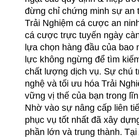
đừng chỉ chứng minh sự an
Trải Nghiệm cá cược an ninh
cá cược trực tuyến ngày cà
lựa chọn hàng đầu của bao n
lực không ngừng để tìm kiế
chất lượng dịch vụ. Sự chú 
nghệ và tối ưu hóa Trải Ngh
vững vị thế của bạn trong lĩn
Nhờ vào sự nâng cấp liên ti
phục vụ tốt nhất đã xây dựn
phần lớn và trung thành. Tạ