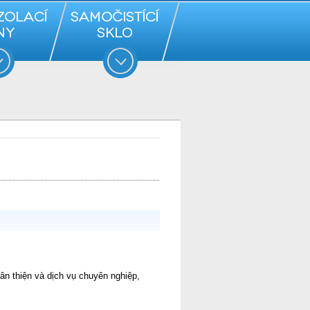
hân thiện và dịch vụ chuyên nghiệp,