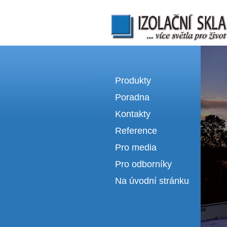
Izolační skla | výroba izolačních sklel
Produkty
Poradna
Kontakty
Reference
Pro media
Pro odborníky
Na úvodní stránku