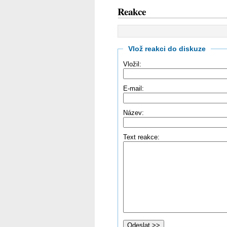
Reakce
Vlož reakci do diskuze
Vložil:
E-mail:
Název:
Text reakce: