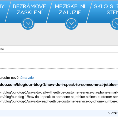
uze
 prosím nové
téma zde
odoo.com/blog/our-blog-1/how-do-i-speak-to-someone-at-jetblue-
m/blog/our-blog-1/ways-to-call-with-jetblue-customer-service-via-phone-email-
om/blog/our-blog-1/how-do-i-speak-to-someone-at-jetblue-airlines-customer-ser
om/blog/our-blog-1/ways-to-reach-jetblue-customer-service-by-phone-number-c
Vložil