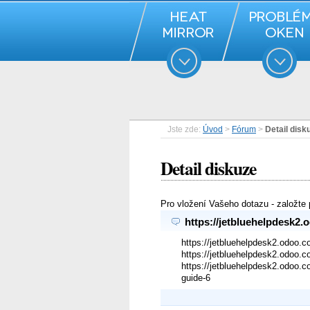
Jste zde:
Úvod
>
Fórum
>
Detail disk
Detail diskuze
Pro vložení Vašeho dotazu - založte
https://jetbluehelpdesk2.
https://jetbluehelpdesk2.odoo.co
https://jetbluehelpdesk2.odoo.c
https://jetbluehelpdesk2.odoo.c
guide-6