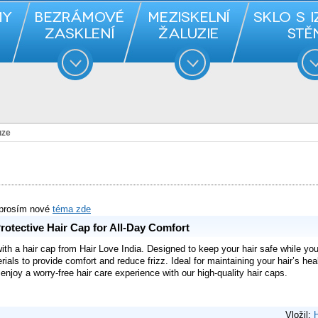
uze
 prosím nové
téma zde
rotective Hair Cap for All-Day Comfort
th a hair cap from Hair Love India. Designed to keep your hair safe while you
ials to provide comfort and reduce frizz. Ideal for maintaining your hair’s heal
enjoy a worry-free hair care experience with our high-quality hair caps.
Vložil:
H