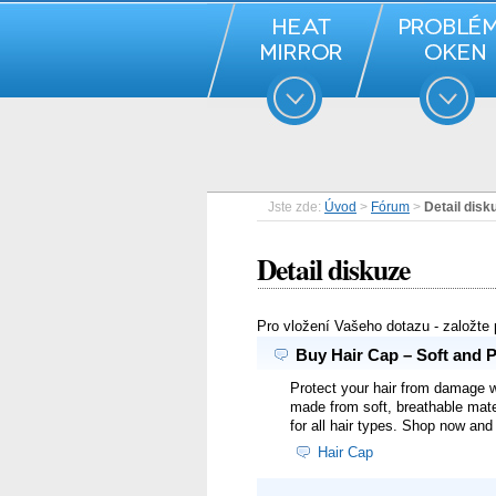
Jste zde:
Úvod
>
Fórum
>
Detail disk
Detail diskuze
Pro vložení Vašeho dotazu - založte
Buy Hair Cap – Soft and P
Protect your hair from damage wi
made from soft, breathable mater
for all hair types. Shop now and 
Hair Cap