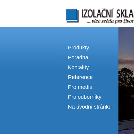
Izolační skla | výroba izolačních sklel
Produkty
Poradna
Kontakty
Reference
Pro media
Pro odborníky
Na úvodní stránku