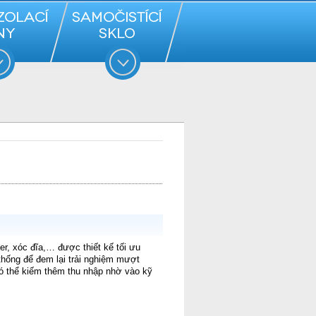
er, xóc đĩa,… được thiết kế tối ưu
 thống để đem lại trải nghiệm mượt
có thể kiếm thêm thu nhập nhờ vào kỹ