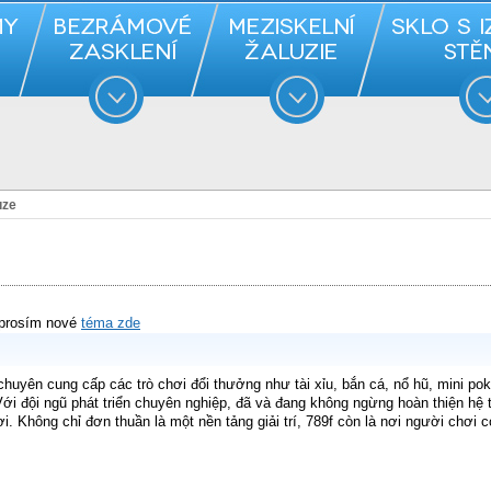
uze
 prosím nové
téma zde
chuyên cung cấp các trò chơi đổi thưởng như tài xỉu, bắn cá, nổ hũ, mini pok
Với đội ngũ phát triển chuyên nghiệp, đã và đang không ngừng hoàn thiện hệ
. Không chỉ đơn thuần là một nền tảng giải trí, 789f còn là nơi người chơi 