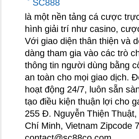
SC888
là một nền tảng cá cược trực
hình giải trí như casino, cượ
Với giao diện thân thiện và 
dàng tham gia vào các trò c
thông tin người dùng bằng 
an toàn cho mọi giao dịch. 
hoạt động 24/7, luôn sẵn sàn
tạo điều kiện thuận lợi cho 
255 Đ. Nguyễn Thiện Thuật
Chí Minh, Vietnam Zipcode
contact@sc88co.com