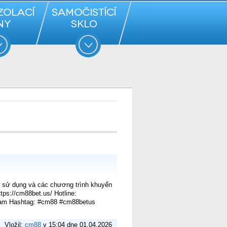
dễ sử dụng và các chương trình khuyến
tps://cm88bet.us/ Hotline:
 Nam Hashtag: #cm88 #cm88betus
Vložil:
cm88
v 15:04 dne 01.04.2026