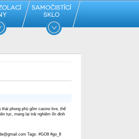
 thái phong phú gồm casino live, thể
ên tục, mang lại trải nghiệm ổn định
uide@gmail.com Tags: #GO8 #go_8