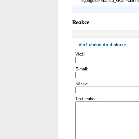
#go8guide #banca_GO8 #chinh
Reakce
Vlož reakci do diskuze
Vložil:
E-mail:
Název:
Text reakce: