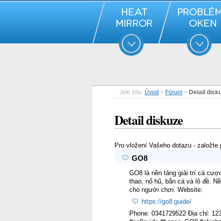
Jste zde:
Úvod
>
Fórum
>
Detail disk
Detail diskuze
Pro vložení Vašeho dotazu - založte
GO8
GO8 là nền tảng giải trí cá cượ
thao, nổ hũ, bắn cá và lô đề. N
cho người chơi. Website:
https://go8.guide/
Phone: 0341729522 Địa chỉ: 1