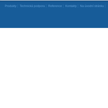
Produkty
Technická podpora
Reference
Kontakty
Na úvodní stránku