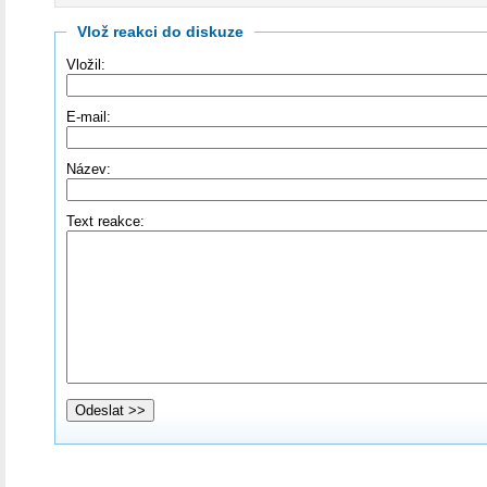
Vlož reakci do diskuze
Vložil:
E-mail:
Název:
Text reakce: