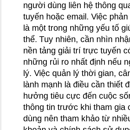
người dùng liên hệ thông qu
tuyến hoặc email. Việc phản 
là một trong những yếu tố g
thể. Tuy nhiên, cần nhìn nh
nền tảng giải trí trực tuyến 
những rủi ro nhất định nếu 
lý. Việc quản lý thời gian, cân
lành mạnh là điều cần thiết
hưởng tiêu cực đến cuộc sốn
thông tin trước khi tham gia
dùng nên tham khảo từ nhiề
khoản và chính sách sử dụng