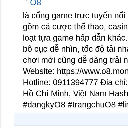
O8
là cổng game trực tuyến nổi b
gồm cá cược thể thao, casin
loạt tựa game hấp dẫn khác.
bố cục dễ nhìn, tốc độ tải n
chơi mới cũng dễ dàng trải n
Website: https://www.o8.m
Hotline: 0911394777 Địa chỉ
Hồ Chí Minh, Việt Nam Has
#dangkyO8 #trangchuO8 #l