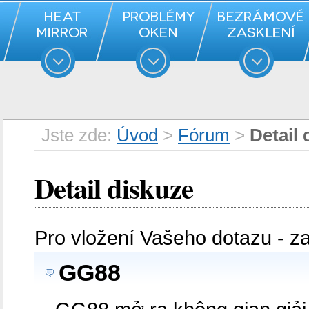
Jste zde:
Úvod
>
Fórum
>
Detail 
Detail diskuze
Pro vložení Vašeho dotazu - z
GG88