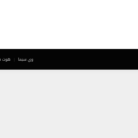
وي سيما
هوت س