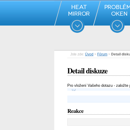
Jste zde:
Úvod
>
Fórum
>
Detail disk
Detail diskuze
Pro vložení Vašeho dotazu - založte
Reakce