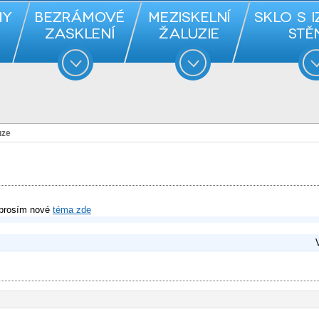
uze
 prosím nové
téma zde