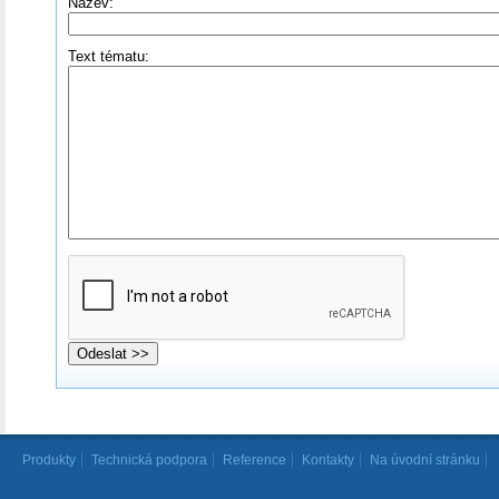
Název:
Text tématu:
Produkty
Technická podpora
Reference
Kontakty
Na úvodní stránku